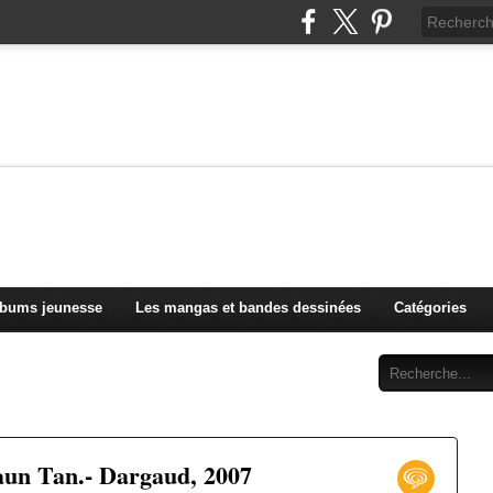
Les chroniques de la Rue des
lbums pour petits et grands, diffusées sur Radio d'Oc 
lbums jeunesse
Les mangas et bandes dessinées
Catégories
haun Tan.- Dargaud, 2007