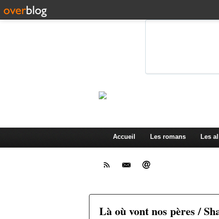
Les présentations de romans, a
Accueil
Les romans
Les a
Là où vont nos pères / S